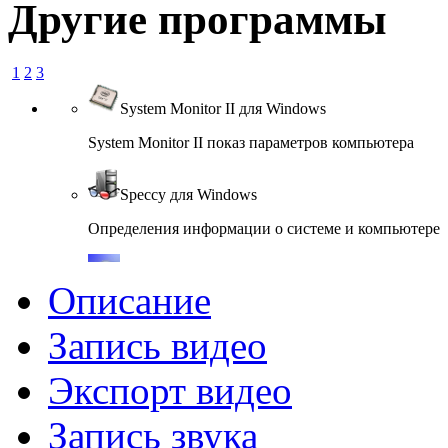
Другие программы
1
2
3
System Monitor II для Windows
System Monitor II показ параметров компьютера
Speccy для Windows
Определения информации о системе и компьютере
CrystalDiskInfo для Windows
Описание
CrystalDiskInfo - информация о жёстком диске.
Запись видео
CPU-Z для Windows
Экспорт видео
Сведения об установленном процессоре.
Запись звука